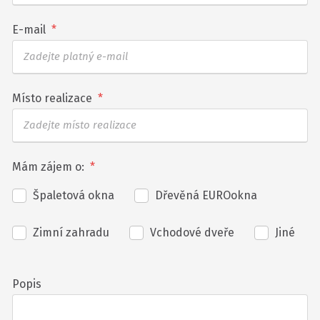
E-mail
*
Místo realizace
*
Mám zájem o:
*
Špaletová okna
Dřevěná EUROokna
Špaletová
Dřevěná
okna
EUROokna
Zimní zahradu
Vchodové dveře
Jiné
Zimní
Vchodové
Jiné
zahradu
dveře
Popis