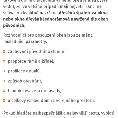
takovém domě a plánujete výměnu oken je měli byste
vědět, že ve většině případů mají největší šanci na
schválení kvalitně navržená
dřevěná špaletová okna
nebo okna dřevěná jednorámová navržená dle oken
původních
.
Rozhodující pro posouzení oken jsou zejména
následující parametry:
zachování původního členění,
proporce rámů a křídel,
profilace detailů,
způsob otevírání,
hloubka osazení do fasády,
a celkový vzhled domu z veřejného prostoru.
Pokud hledáte nejbezpečnější a nejlevnější cestu, vyplatí