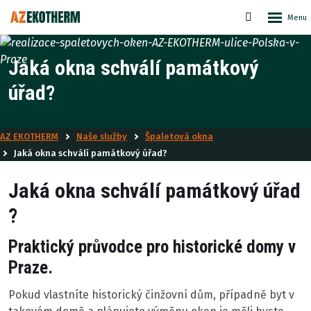
Rozbale
Vyhledáván
menu
Jaká okna schválí památkový
úřad?
AZ EKOTHERM
Naše služby
Špaletová okna
Jaká okna schválí památkový úřad?
Jaká okna schválí památkový úřad
?
Praktický průvodce pro historické domy v
Praze.
Pokud vlastníte historický činžovní dům, případně byt v