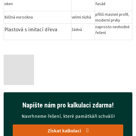
oken
fasád
příliš masivní profil,
Běžná eurookna
velmi nízká
moderní prvky
naprosto nevhodné
Plastová s imitací dřeva
žádná
řešení
Napište nám pro kalkulaci zdarma!
Navrhneme řešení, které památkáři schválí!
Získat kalkulaci