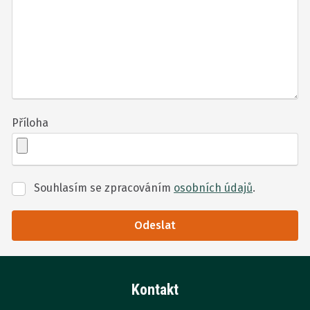
Příloha
Souhlasím se zpracováním
osobních údajů
.
Souhlasím
se
zpracováním
Odeslat
osobních
Formulář
údajů
.
se
Kontakt
nepodařilo