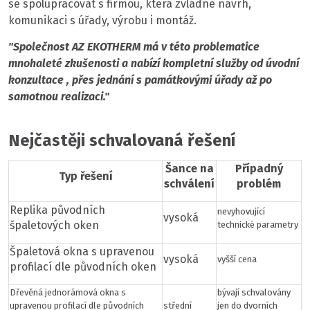
se spolupracovat s firmou, která zvládne návrh,
komunikaci s úřady, výrobu i montáž.
"Společnost AZ EKOTHERM má v této problematice
mnohaleté zkušenosti a nabízí kompletní služby od úvodní
konzultace , přes jednání s památkovými úřady až po
samotnou realizaci."
Nejčastěji schvalovaná řešení
Šance na
Případný
Typ řešení
schválení
problém
Replika původních
nevyhovující
vysoká
špaletových oken
technické parametry
Špaletová okna s upravenou
vysoká
vyšší cena
profilací dle původních oken
Dřevěná jednorámová okna s
bývají schvalovány
upravenou profilací dle původních
střední
jen do dvorních