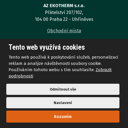
odeslat.
AZ EKOTHERM s.r.o.
Přátelství 207/102,
104 00 Praha 22 - Uhříněves
Obchodní místa
Tento web využívá cookies
Tento web používá k poskytování služeb, personalizaci
reklam a analýze návštěvnosti soubory cookie.
Naše služby
Používáním tohoto webu s tím souhlasíte.
Zobrazit
podrobnosti
DŘEVĚNÁ OKNA
Odmítnout vše
ŠPALETOVÁ OKNA
ZIMNÍ ZAHRADY
Nastavení
VCHODOVÉ DVĚŘE
Rozumím