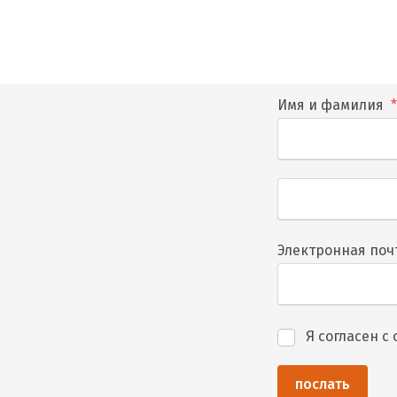
Имя и фамилия
*
Электронная поч
Я согласен с
Я
согласен
с
послать
обработкой