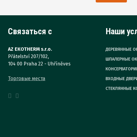
персональных
Formulář
данных
.
se
Связаться с
Наши ус
nepodařilo
odeslat.
AZ EKOTHERM s.r.o.
ДЕРЕВЯННЫЕ О
Přátelství 207/102,
ШПАЛЕРНЫЕ ОК
104 00 Praha 22 - Uhříněves
КОНСЕРВАТОРИ
Торговые места
ВХОДНЫЕ ДВЕР
СТЕКЛЯННЫЕ К