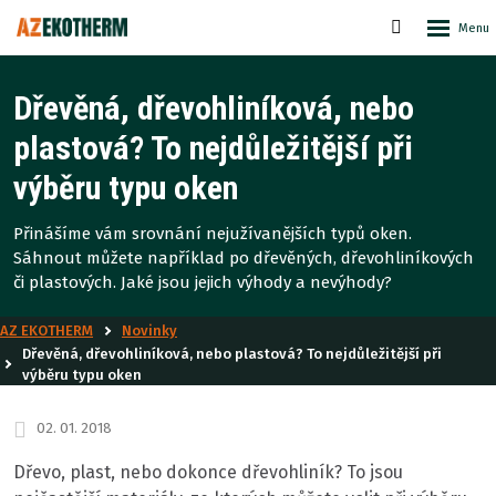
Rozbale
Vyhledáván
menu
Dřevěná, dřevohliníková, nebo
plastová? To nejdůležitější při
výběru typu oken
Přinášíme vám srovnání nejužívanějších typů oken.
Sáhnout můžete například po dřevěných, dřevohliníkových
či plastových. Jaké jsou jejich výhody a nevýhody?
AZ EKOTHERM
Novinky
Dřevěná, dřevohliníková, nebo plastová? To nejdůležitější při
výběru typu oken
02. 01. 2018
Dřevo, plast, nebo dokonce dřevohliník? To jsou