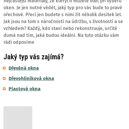
nejčastější materiály, ze kterých můžete volit při výběru
oken. Je jen nutné vědět, jaký typ pro vás bude to pravé
ořechové. Přeci jen budete s nimi žít několik desítek let.
Jak jsou na tom s náročností na údržbu, s životností a se
vzhledem? Každý, kdo staví nebo rekonstruuje, určitě
dumá nad tím, jaká budou ideální. Na tuto otázku vám
rádi odpovíme
Jaký typ vás zajímá?
Dřevěná okna
Dřevohliníková okna
Plastová okna