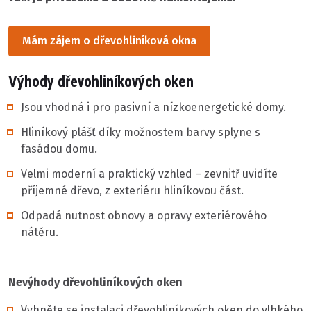
Mám zájem o dřevohliníková okna
Výhody dřevohliníkových oken
Jsou vhodná i pro pasivní a nízkoenergetické domy.
Hliníkový plášť díky možnostem barvy splyne s
fasádou domu.
Velmi moderní a praktický vzhled – zevnitř uvidíte
příjemné dřevo, z exteriéru hliníkovou část.
Odpadá nutnost obnovy a opravy exteriérového
nátěru.
Nevýhody dřevohliníkových oken
Vyhněte se instalaci dřevohliníkových oken do vlhkého