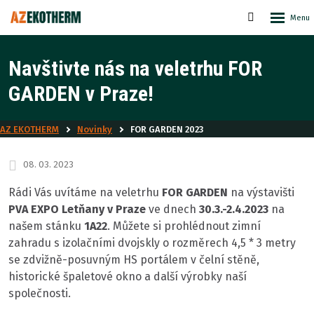
Rozbale
Vyhledáván
menu
Navštivte nás na veletrhu FOR
GARDEN v Praze!
AZ EKOTHERM
Novinky
FOR GARDEN 2023
08. 03. 2023
Rádi Vás uvítáme na veletrhu
FOR GARDEN
na výstavišti
PVA EXPO Letňany
v Praze
ve dnech
30.3.-2.4.2023
na
našem stánku
1A22
. Můžete si prohlédnout zimní
zahradu s izolačními dvojskly o rozměrech 4,5 * 3 metry
se zdvižně-posuvným HS portálem v čelní stěně,
historické špaletové okno a další výrobky naší
společnosti.