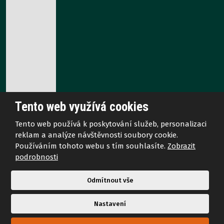
Tento web využívá cookies
Tento web používá k poskytování služeb, personalizaci
reklam a analýze návštěvnosti soubory cookie.
© 2026 Veškerá práva vyhrazena. AZ EKOTHERM s.r.o.
Používáním tohoto webu s tím souhlasíte.
Zobrazit
Mapa stránek
podrobnosti
Odmítnout vše
Tento web je chráněn pomocí Google ReCAPTCHA a
Nastavení
platí pro něj
zásady ochrany osobních údajů
a