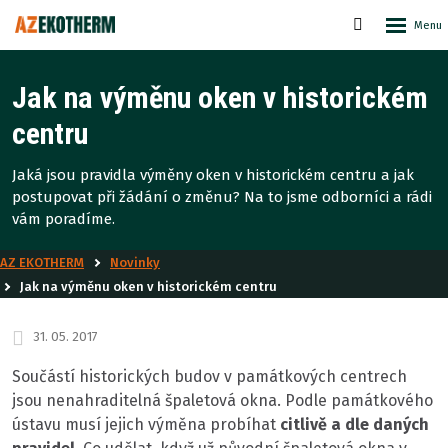
Rozbale
Vyhledáván
menu
Jak na výměnu oken v historickém
centru
Jaká jsou pravidla výměny oken v historickém centru a jak
postupovat při žádání o změnu? Na to jsme odborníci a rádi
vám poradíme.
AZ EKOTHERM
Novinky
Jak na výměnu oken v historickém centru
31. 05. 2017
Součástí historických budov v památkových centrech
jsou nenahraditelná špaletová okna. Podle památkového
ústavu musí jejich výměna probíhat
citlivě a dle daných