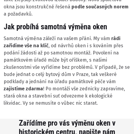
okna jsou konstrukčně řešená
podle současných norem
a požadavků.
Jak probíhá samotná výměna oken
Samotná výměna záleží na vašem přání. My vám
rádi
zařídíme vše na klíč
, od návrhů oken i s kováním přes
podání žádosti až po samotnou montáž. Povolení na
památkovém úřadě může být oříškem, s našimi
zkušenostmi vše vyřídíme bez problémů. V případě, že se
bude jednat o celý bytový dům v Praze, tak veškeré
podklady a jednání na úřadu památkové péče vám
zajistíme zdarma
! Po montáži vše zednicky zapravíme,
stará okna a stavební suť odvezeme k ekologické
likvidac. Vy se nemusíte o vůbec nic starat.
Zařídíme pro vás výměnu oken v
historickém centru, napište nám