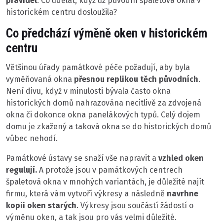
pravidel
. Co udělat, když už původní špaletová okna v
historickém centru dosloužila?
Co předchází výměně oken v historickém
centru
Většinou úřady památkové péče požadují, aby byla
vyměňovaná okna
přesnou replikou těch původních
.
Není divu, když v minulosti bývala často okna
historických domů nahrazována necitlivě za zdvojená
okna či dokonce okna panelákových typů. Celý dojem
domu je zkažený a taková okna se do historických domů
vůbec nehodí.
Památkové ústavy se snaží vše napravit a
vzhled oken
regulují.
A protože jsou v památkových centrech
špaletová okna v mnohých variantách, je důležité najít
firmu, která vám vytvoří výkresy a následně
navrhne
kopii oken starých
. Výkresy jsou součástí žádostí o
výměnu oken, a tak jsou pro vás velmi důležité.