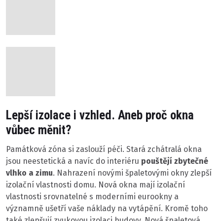
Lepší izolace i vzhled. Aneb proč okna
vůbec měnit?
Památková zóna si zaslouží péči. Stará zchátralá okna
jsou neestetická a navíc do interiéru
pouštějí zbytečné
vlhko a zimu
. Nahrazení novými špaletovými okny zlepší
izolační vlastnosti domu. Nová okna mají izolační
vlastnosti srovnatelné s moderními eurookny a
významně ušetří vaše náklady na vytápění. Kromě toho
také zlepšují zvukovou izolaci budovy. Nová špaletová