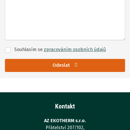
Souhlasím se
zpracováním
osobních údajů
Souhlasím
se
zpracováním
Odeslat
osobních
Formulář
údajů
se
nepodařilo
odeslat.
Kontakt
AZ EKOTHERM s.r.o.
Přátelství 207/102,