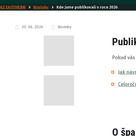
AZ EKOTHERM
Novinky
Kde jsme publikovali v roce 2026
20. 06. 2026
Novinky
Publi
Pokud vás 
J
ak nav
Celoroč
O špa