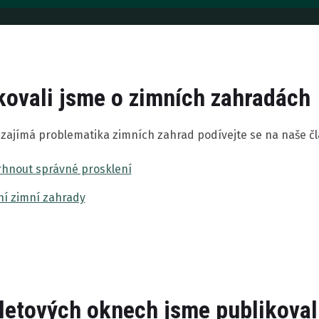
kovali jsme o zimních zahradách
zajímá problematika zimních zahrad podívejte se na naše čl
rhnout správné prosklení
ní zimní zahrady
letových oknech jsme publikovali