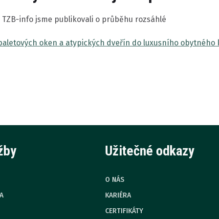
 TZB-info jsme publikovali o průběhu rozsáhlé
aletových oken a atypických dveřín do luxusního obytného
žby
Užitečné odkazy
O NÁS
A
KARIÉRA
CERTIFIKÁTY