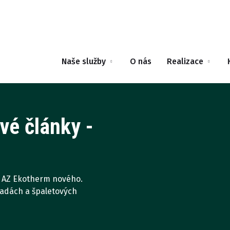
Naše služby
O nás
Realizace
vé články -
ti AZ Ekotherm nového.
radách a špaletových