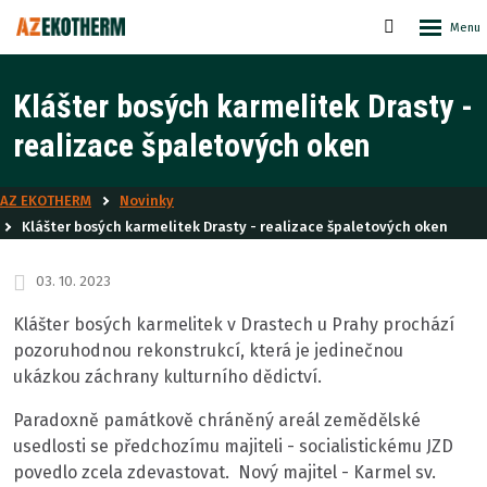
Rozbale
Vyhledáván
menu
Klášter bosých karmelitek Drasty -
realizace špaletových oken
AZ EKOTHERM
Novinky
Klášter bosých karmelitek Drasty - realizace špaletových oken
03. 10. 2023
Klášter bosých karmelitek v Drastech u Prahy prochází
pozoruhodnou rekonstrukcí, která je jedinečnou
ukázkou záchrany kulturního dědictví.
Paradoxně památkově chráněný areál zemědělské
usedlosti se předchozímu majiteli - socialistickému JZD
povedlo zcela zdevastovat. Nový majitel - Karmel sv.