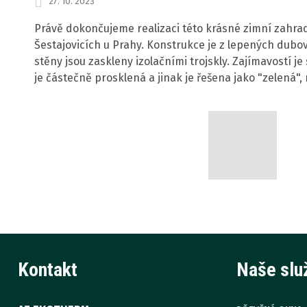
27. 10. 2023
Právě dokončujeme realizaci této krásné zimní zahrad
Šestajovicích u Prahy. Konstrukce je z lepených dubov
stěny jsou zaskleny izolačními trojskly. Zajímavostí je
je částečně prosklená a jinak je řešena jako "zelená", 
Kontakt
Naše slu