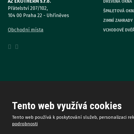
AZ EKOTHERM s.r.o.
DŘEVĚNÁ OKNA
Přátelství 207/102,
ŠPALETOVÁ OKN
104 00 Praha 22 - Uhříněves
ZIMNÍ ZAHRADY
Obchodní místa
VCHODOVÉ DVĚ
Tento web využívá cookies
Tento web používá k poskytování služeb, personalizaci r
© 2026 Veškerá práva vyhrazena. AZ EKOTHERM s.r.o.
podrobnosti
Mapa stránek