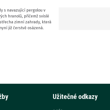
y s navazující pergolou v
ých hranolů, přičemž svislé
 střecha zimní zahrady, která
nyní již čerstvě osázená.
žby
Užitečné odkazy