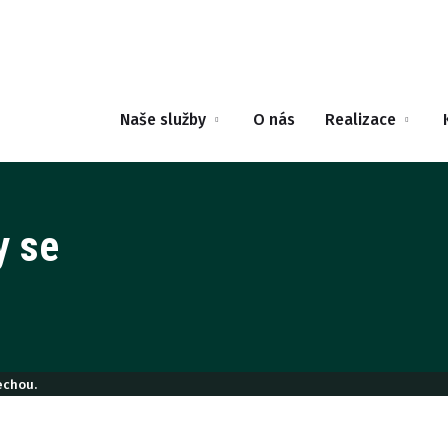
Naše služby
O nás
Realizace
y se
echou.