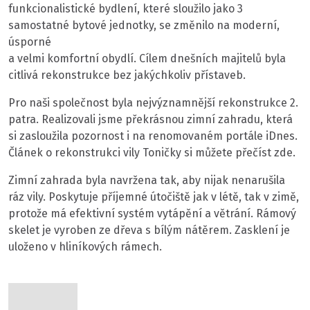
funkcionalistické bydlení, které sloužilo jako 3
samostatné bytové jednotky, se změnilo na moderní,
úsporné
a velmi komfortní obydlí. Cílem dnešních majitelů byla
citlivá rekonstrukce bez jakýchkoliv přístaveb.
Pro naši společnost byla nejvýznamnější rekonstrukce 2.
patra. Realizovali jsme překrásnou zimní zahradu, která
si zasloužila pozornost i na renomovaném portále iDnes.
Článek o rekonstrukci vily Toničky si můžete přečíst zde.
Zimní zahrada byla navržena tak, aby nijak nenarušila
ráz vily. Poskytuje příjemné útočiště jak v létě, tak v zimě,
protože má efektivní systém vytápění a větrání. Rámový
skelet je vyroben ze dřeva s bílým nátěrem. Zasklení je
uloženo v hliníkových rámech.