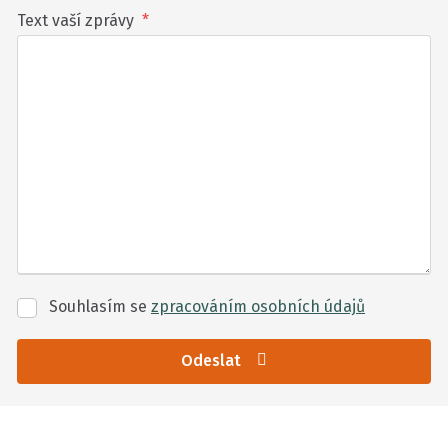
Text vaší zprávy
*
Souhlasím se
zpracováním
osobních údajů
Souhlasím
se
zpracováním
Odeslat
osobních
Formulář
údajů
se